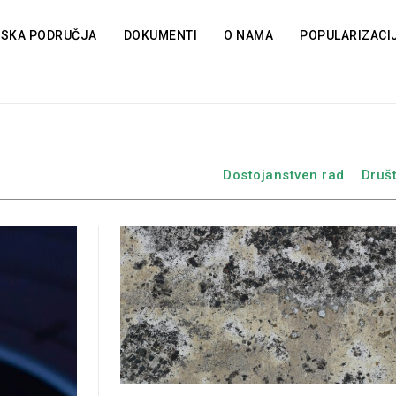
TSKA PODRUČJA
DOKUMENTI
O NAMA
POPULARIZACI
Dostojanstven rad
Druš