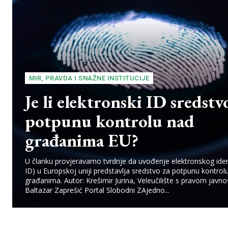
MIR, PRAVDA I SNAŽNE INSTITUCIJE
Je li elektronski ID sredstv
potpunu kontrolu nad
građanima EU?
U članku provjeravamo tvrdnje da uvođenje elektronskog ident
ID) u Europskoj uniji predstavlja sredstvo za potpunu kontrol
građanima. Autor: Krešimir Jurina, Veleučilište s pravom javno
Baltazar Zaprešić Portal Slobodni ZAjedno...