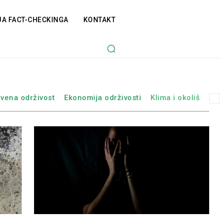
JA FACT-CHECKINGA
KONTAKT
tvena održivost
Ekonomija održivosti
Klima i okoliš