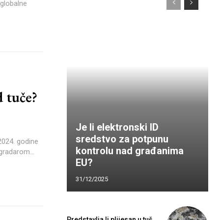
 globalne
d tuče?
Je li elektronski ID
ešić
sredstvo za potpunu
kontrolu nad građanima
gradarom...
EU?
31/12/2025
Predstavlja li plijesan u tuš