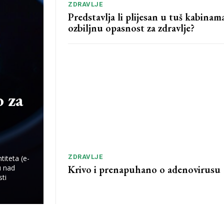
ZDRAVLJE
Predstavlja li plijesan u tuš kabinam
ozbiljnu opasnost za zdravlje?
o za
ZDRAVLJE
iteta (e-
Krivo i prenapuhano o adenovirusu
u nad
sti