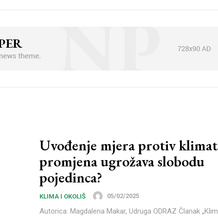
Uvođenje mjera protiv klimat
promjena ugrožava slobodu
pojedinca?
05/02/2025
KLIMA I OKOLIŠ
Autorica: Magdalena Makar, Udruga ODRAZ Članak „Klimatske