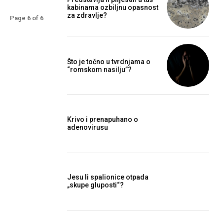
kabinama ozbiljnu opasnost
za zdravlje?
Page 6 of 6
Što je točno u tvrdnjama o
“romskom nasilju”?
Krivo i prenapuhano o
adenovirusu
Jesu li spalionice otpada
„skupe gluposti“?