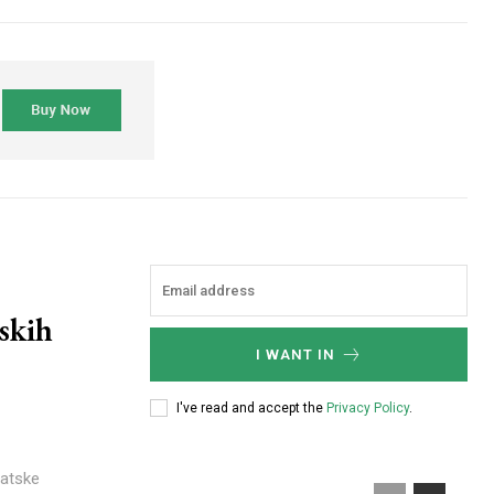
skih
I WANT IN
I've read and accept the
Privacy Policy
.