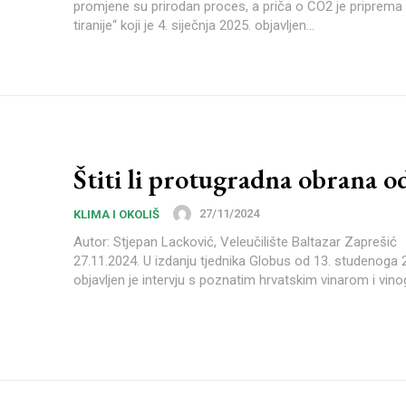
promjene su prirodan proces, a priča o CO2 je priprema
tiranije“ koji je 4. siječnja 2025. objavljen...
Štiti li protugradna obrana o
27/11/2024
KLIMA I OKOLIŠ
Autor: Stjepan Lacković, Veleučilište Baltazar Zapr
27.11.2024. U izdanju tjednika Globus od 13. studenoga 2024. godine
objavljen je intervju s poznatim hrvatskim vinarom i vino