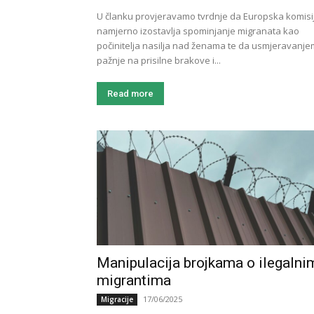
U članku provjeravamo tvrdnje da Europska komisi
namjerno izostavlja spominjanje migranata kao
počinitelja nasilja nad ženama te da usmjeravanje
pažnje na prisilne brakove i...
Read more
Manipulacija brojkama o ilegalni
migrantima
17/06/2025
Migracije