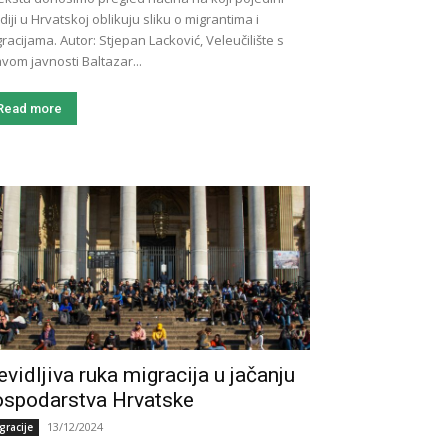
iji u Hrvatskoj oblikuju sliku o migrantima i
 Autor: Stjepan Lacković, Veleučilište s
vom javnosti Baltazar...
Read more
vidljiva ruka migracija u jačanju
ospodarstva Hrvatske
13/12/2024
gracije