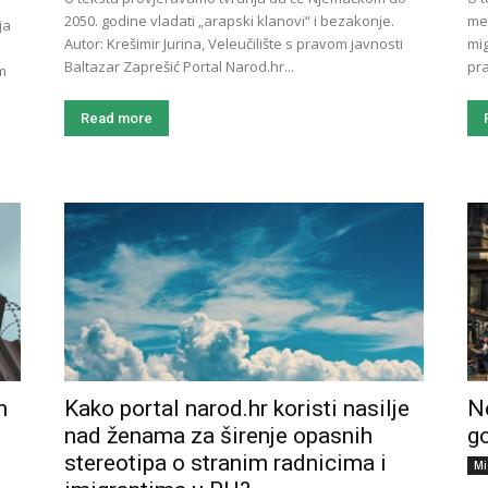
2050. godine vladati „arapski klanovi“ i bezakonje.
med
ja
Autor: Krešimir Jurina, Veleučilište s pravom javnosti
migracijama.
Baltazar Zaprešić Portal Narod.hr...
pra
m
Read more
m
Kako portal narod.hr koristi nasilje
Ne
nad ženama za širenje opasnih
g
stereotipa o stranim radnicima i
Mi