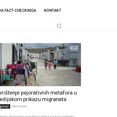
JA FACT-CHECKINGA
KONTAKT
rištenje pejorativnih metafora u
edijskom prikazu migranata
08/10/2025
gracije
ekstu donosimo pregled načina na koji pojedini