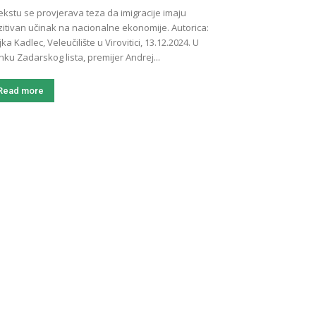
ekstu se provjerava teza da imigracije imaju
itivan učinak na nacionalne ekonomije. Autorica:
jka Kadlec, Veleučilište u Virovitici, 13.12.2024. U
nku Zadarskog lista, premijer Andrej...
Read more