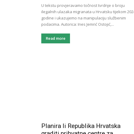
U tekstu provjeravamo točnost tvrdnje o broju
ilegalnih ulazaka migranata u Hrvatsku tijekom 202
godine i ukazujemo na manipulaciju službenim
podacima. Autorica: Ines Jemrić Ostojić,...
Read more
Planira li Republika Hrvatska
graditi prihvatne centre za