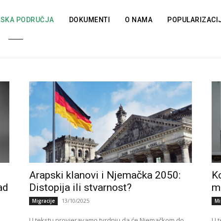
TSKA PODRUČJA
DOKUMENTI
O NAMA
POPULARIZACI
Arapski klanovi i Njemačka 2050:
Ko
ad
Distopija ili stvarnost?
m
13/10/2025
Migracije
Mi
U tekstu provjeravamo tvrdnju da će Njemačkom do
U t