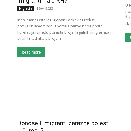
imigrantima u RH?
U t
16/04/2025
Migracije
4.
poz
Žel
Ines Jemrić Ostojić i Stjepan Lacković U tekstu
čla
provjeravamo tvrdnju portala narod.hr da postoji
korelacija između porasta broja ilegalnih imigranata i
stranih radnika s brojem...
Read more
Donose li migranti zarazne bolesti
u Europu?