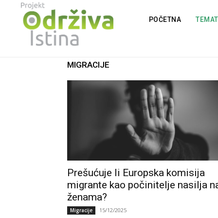
POČETNA
TEMA
MIGRACIJE
Prešućuje li Europska komisija
migrante kao počinitelje nasilja n
ženama?
15/12/2025
Migracije