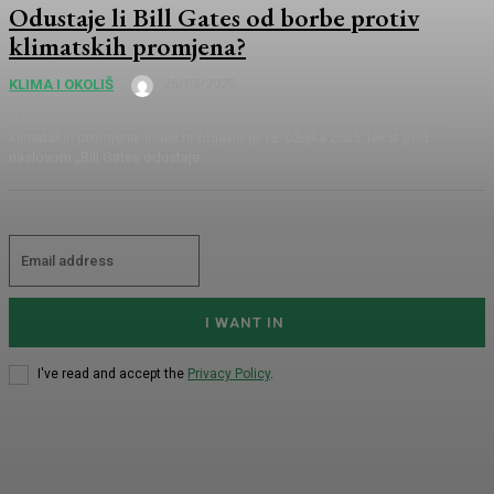
Odustaje li Bill Gates od borbe protiv
klimatskih promjena?
26/03/2025
KLIMA I OKOLIŠ
U tekstu provjeravamo tvrdnje da Bill Gates odustaje od borbe protiv
klimatskih promjena. Index.hr objavio je 18. ožujka 2025. tekst pod
naslovom „Bill Gates odustaje...
I WANT IN
I've read and accept the
Privacy Policy
.