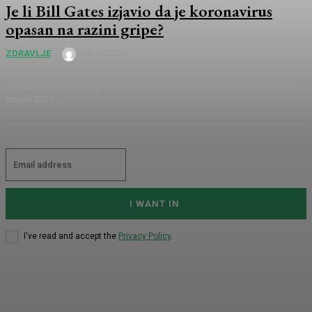
Je li Bill Gates izjavio da je koronavirus
opasan na razini gripe?
18/03/2025
ZDRAVLJE
U tekstu provjeravamo tvrdnju saborskog zastupnika Marina Miletića da je
Bill Gates izjavio kako je koronavirus opasan na razini gripe. Miletić je 16.
ožujka 2025....
I WANT IN
I've read and accept the
Privacy Policy
.