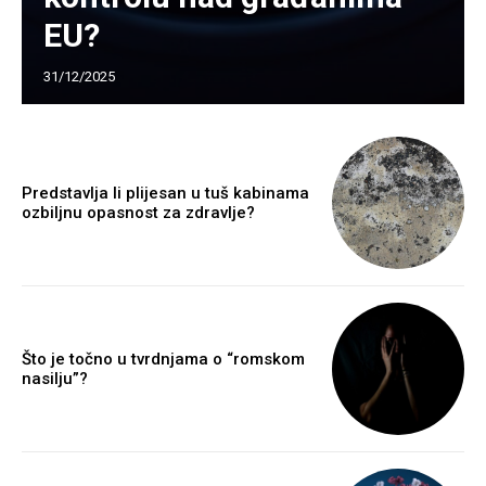
EU?
31/12/2025
Predstavlja li plijesan u tuš kabinama
ozbiljnu opasnost za zdravlje?
Što je točno u tvrdnjama o “romskom
nasilju”?