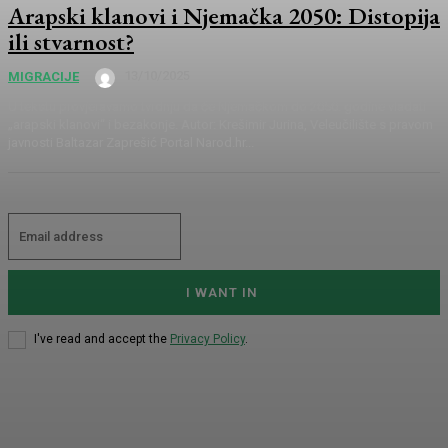
Arapski klanovi i Njemačka 2050: Distopija
ili stvarnost?
13/10/2025
MIGRACIJE
U tekstu provjeravamo tvrdnju da će Njemačkom do 2050. godine vladati
„arapski klanovi“ i bezakonje. Autor: Krešimir Jurina, Veleučilište s pravom
javnosti Baltazar Zaprešić Portal Narod.hr...
I WANT IN
I've read and accept the
Privacy Policy
.