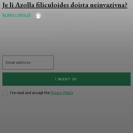
Je li Azolla filiculoides doista neinvazivna?
24/04/2025
KLIMA I OKOLIŠ
U tekstu provjeravamo tvrdnju da vodena paprat Azolla filiculoides nije
invazivna biljka. Na portalu Agroklub 24. ožujka 2025. objavljen je članak
pod naslovom „Krvavi kanal...
I WANT IN
I've read and accept the
Privacy Policy
.