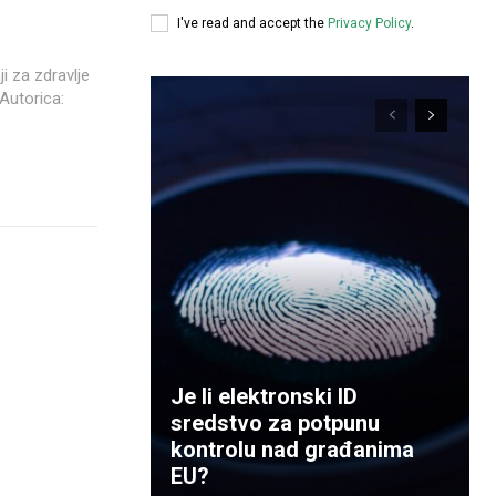
I've read and accept the
Privacy Policy
.
ji za zdravlje
Je li elektronski ID
sredstvo za potpunu
kontrolu nad građanima
EU?