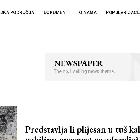
TSKA PODRUČJA
DOKUMENTI
O NAMA
POPULARIZACI
Predstavlja li plijesan u tuš 
ozbiljnu opasnost za zdravlje?