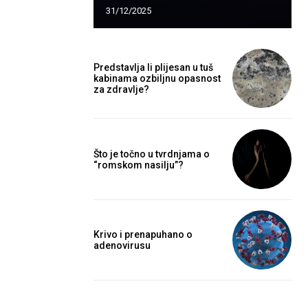
31/12/2025
Predstavlja li plijesan u tuš
kabinama ozbiljnu opasnost
za zdravlje?
Što je točno u tvrdnjama o
“romskom nasilju”?
Krivo i prenapuhano o
adenovirusu