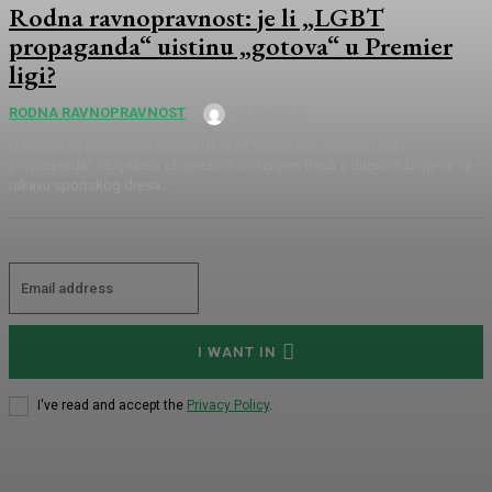
Rodna ravnopravnost: je li „LGBT
propaganda“ uistinu „gotova“ u Premier
ligi?
01/09/2025
RODNA RAVNOPRAVNOST
U članku se provjerava tvrdnja da je u Premier ligi „gotova LGBT
propaganda“ obilježena obaveznim nošenjem traka s duginim bojama na
rukavu sportskog dresa...
I WANT IN
I've read and accept the
Privacy Policy
.