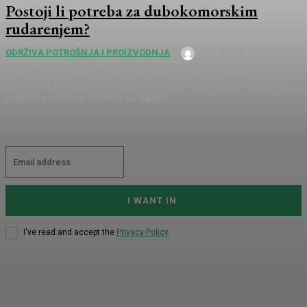
Postoji li potreba za dubokomorskim
rudarenjem?
22/12/2025
ODRŽIVA POTROŠNJA I PROIZVODNJA
U tekstu se provjerava tvrdnja da je dubokomorsko rudarenje potrebno s
obzirom na kopnene rezerve kritičnih minerala i potencijalne negativne
okolišne posljedice. Autorica: Iva Agatić,...
I WANT IN
I've read and accept the
Privacy Policy
.