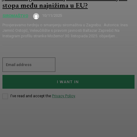
stopa među najnižima u EU?
10/11/2025
SIROMAŠTVO
Provjeravamo tvrdnju o smanjenju siromaštva u Zagrebu. Autorica: Ines
Jemrić Ostojić, Veleučilište s pravom javnosti Baltazar Zaprešić Na
Instagram profilu stranke Možemo! 30. listopada 2025. objavljen...
I WANT IN
I've read and accept the
Privacy Policy
.