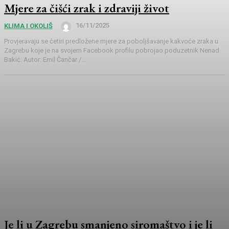
Mjere za čišći zrak i zdraviji život
16/11/2025
KLIMA I OKOLIŠ
Provjeravaju se četiri predložene mjere za poboljšavanje kakvoće zraka u
Zagrebu koje je na svojem Facebook profilu pobrojao poduzetnik Nenad
Bakić. Autor: Emil Čančar /...
Je li u Zagrebu smanjeno siromaštvo i je li