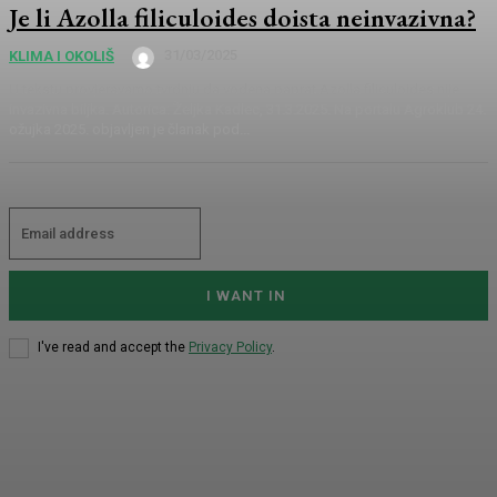
Je li Azolla filiculoides doista neinvazivna?
31/03/2025
KLIMA I OKOLIŠ
U tekstu provjeravamo tvrdnju da vodena paprat Azolla filiculoides nije
invazivna biljka. Autorica: Željka Kadlec, 31.3.2025. Na portalu Agroklub 24.
ožujka 2025. objavljen je članak pod...
I WANT IN
I've read and accept the
Privacy Policy
.