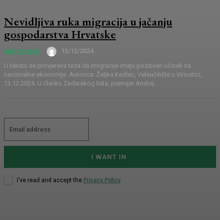
Nevidljiva ruka migracija u jačanju
gospodarstva Hrvatske
13/12/2024
MIGRACIJE
U tekstu se provjerava teza da imigracije imaju pozitivan učinak na
nacionalne ekonomije. Autorica: Željka Kadlec, Veleučilište u Virovitici,
13.12.2024. U članku Zadarskog lista, premijer Andrej...
I WANT IN
I've read and accept the
Privacy Policy
.