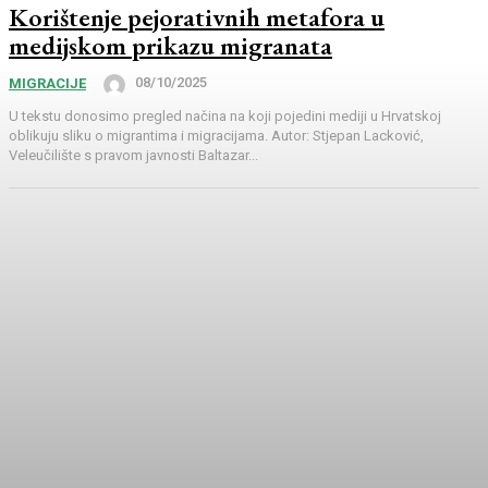
Korištenje pejorativnih metafora u
medijskom prikazu migranata
08/10/2025
MIGRACIJE
U tekstu donosimo pregled načina na koji pojedini mediji u Hrvatskoj
oblikuju sliku o migrantima i migracijama. Autor: Stjepan Lacković,
Veleučilište s pravom javnosti Baltazar...