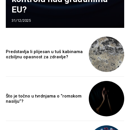
EU?
31/12/2025
Predstavlja li plijesan u tuš kabinama
ozbiljnu opasnost za zdravlje?
Što je točno u tvrdnjama o “romskom
nasilju”?